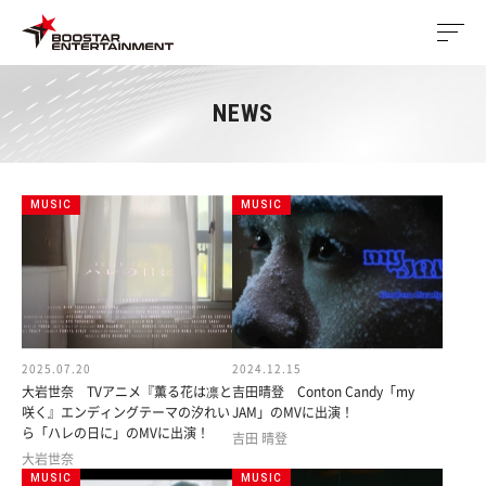
NEWS
MUSIC
MUSIC
2025.07.20
2024.12.15
大岩世奈 TVアニメ『薫る花は凛と
吉田晴登 Conton Candy「my
咲く』エンディングテーマの汐れい
JAM」のMVに出演！
ら「ハレの日に」のMVに出演！
吉田 晴登
大岩世奈
MUSIC
MUSIC